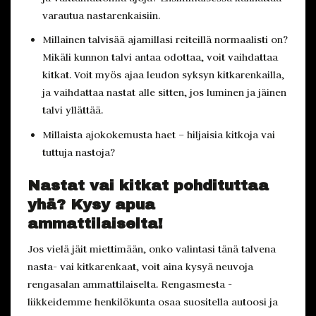
varautua nastarenkaisiin.
Millainen talvisää ajamillasi reiteillä normaalisti on?
Mikäli kunnon talvi antaa odottaa, voit vaihdattaa
kitkat. Voit myös ajaa leudon syksyn kitkarenkailla,
ja vaihdattaa nastat alle sitten, jos luminen ja jäinen
talvi yllättää.
Millaista ajokokemusta haet – hiljaisia kitkoja vai
tuttuja nastoja?
Nastat vai kitkat pohdituttaa
yhä? Kysy apua
ammattilaiselta!
Jos vielä jäit miettimään, onko valintasi tänä talvena
nasta- vai kitkarenkaat, voit aina kysyä neuvoja
rengasalan ammattilaiselta. Rengasmesta -
liikkeidemme henkilökunta osaa suositella autoosi ja