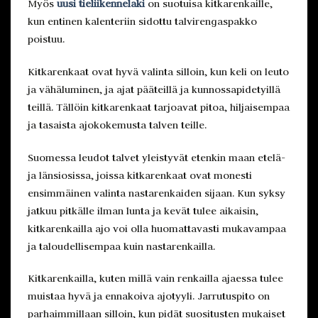
Myös
uusi tieliikennelaki
on suotuisa kitkarenkaille,
kun entinen kalenteriin sidottu talvirengaspakko
poistuu.
Kitkarenkaat ovat hyvä valinta silloin, kun keli on leuto
ja vähäluminen, ja ajat pääteillä ja kunnossapidetyillä
teillä. Tällöin kitkarenkaat tarjoavat pitoa, hiljaisempaa
ja tasaista ajokokemusta talven teille.
Suomessa leudot talvet yleistyvät etenkin maan etelä-
ja länsiosissa, joissa kitkarenkaat ovat monesti
ensimmäinen valinta nastarenkaiden sijaan. Kun syksy
jatkuu pitkälle ilman lunta ja kevät tulee aikaisin,
kitkarenkailla ajo voi olla huomattavasti mukavampaa
ja taloudellisempaa kuin nastarenkailla.
Kitkarenkailla, kuten millä vain renkailla ajaessa tulee
muistaa hyvä ja ennakoiva ajotyyli. Jarrutuspito on
parhaimmillaan silloin, kun pidät suositusten mukaiset