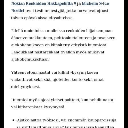
Nokian Renkaiden Hakkapeliitta 9
ja
Michelin X-Ice
North4
ovat testimenestyjiä, jotka turvaavat ajoasi
talven epävakaissa olosuhteissa.
Edellä mainituissa malleissa renkaiden hiljaisempaan
äänenvoimakkuuteen, polttoainetalouteen ja tasaiseen
ajokokemukseen on kiinnitetty erityistä huomiota.
Laadukkaat nastarenkaat ovatkin myös mukavat
ajokokemukseltaan!
Yhteenvetona nastat vai kitkat -kysymykseen
vaikuttavat sekä sää, ajoteiden kunto sekä omat
mieltymyksesi.
Huomioi myös ajosi yleiset puitteet, kun pohdit nasta-
vai kitkarenkaat-kysymystä
Ajatko autoa työksesi, vai enemmän kauppareissuja
ja välttämättömiä ajoja? Ensimmäisessä kannattaa