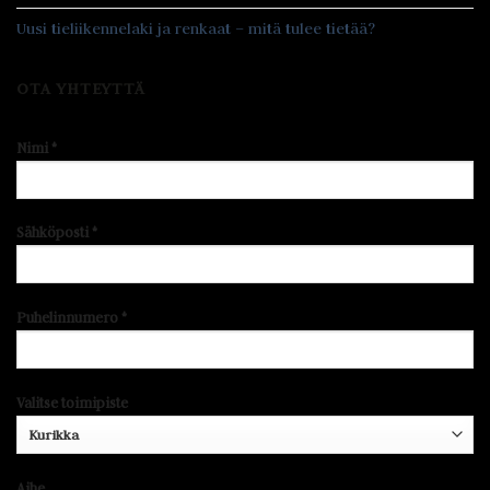
Uusi tieliikennelaki ja renkaat – mitä tulee tietää?
OTA YHTEYTTÄ
Nimi *
Sähköposti *
Puhelinnumero *
Valitse toimipiste
Aihe