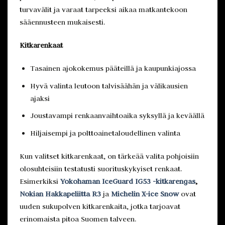
turvavälit ja varaat tarpeeksi aikaa matkantekoon
sääennusteen mukaisesti.
Kitkarenkaat
Tasainen ajokokemus pääteillä ja kaupunkiajossa
Hyvä valinta leutoon talvisäähän ja välikausien
ajaksi
Joustavampi renkaanvaihtoaika syksyllä ja keväällä
Hiljaisempi ja polttoainetaloudellinen valinta
Kun valitset kitkarenkaat, on tärkeää valita pohjoisiin
olosuhteisiin testatusti suorituskykyiset renkaat.
Esimerkiksi
Yokohaman IceGuard IG53 -kitkarengas
,
Nokian Hakkapeliitta R3
ja
Michelin X-ice Snow
ovat
uuden sukupolven kitkarenkaita, jotka tarjoavat
erinomaista pitoa Suomen talveen.