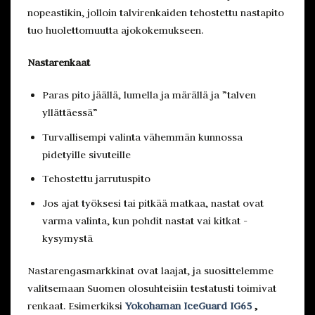
nopeastikin, jolloin talvirenkaiden tehostettu nastapito
tuo huolettomuutta ajokokemukseen.
Nastarenkaat
Paras pito jäällä, lumella ja märällä ja ”talven
yllättäessä”
Turvallisempi valinta vähemmän kunnossa
pidetyille sivuteille
Tehostettu jarrutuspito
Jos ajat työksesi tai pitkää matkaa, nastat ovat
varma valinta, kun pohdit nastat vai kitkat -
kysymystä
Nastarengasmarkkinat ovat laajat, ja suosittelemme
valitsemaan Suomen olosuhteisiin testatusti toimivat
renkaat. Esimerkiksi
Yokohaman IceGuard IG65
,