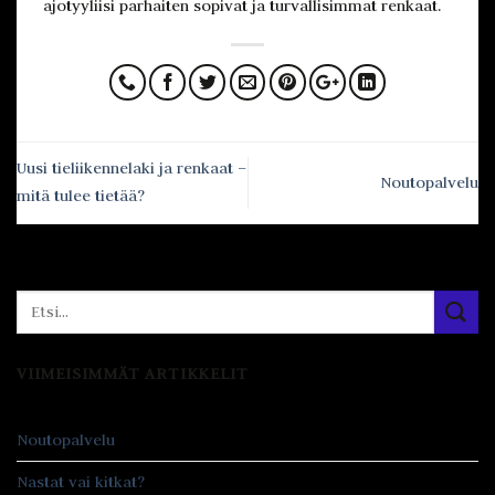
ajotyyliisi parhaiten sopivat ja turvallisimmat renkaat.
Uusi tieliikennelaki ja renkaat –
Noutopalvelu
mitä tulee tietää?
VIIMEISIMMÄT ARTIKKELIT
Noutopalvelu
Nastat vai kitkat?