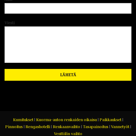
Viesti
Kumitukset
|
Kuorma-auton renkaiden oikaisu
|
Paikkaukset
|
Pinnoitus
|
Rengashotelli
|
Renkaanvaihto
|
Tasapainoitus
|
Vannetyöt
|
Venttiilin vaihto