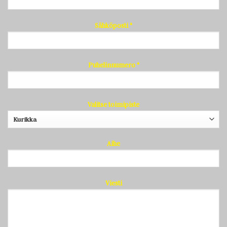
Sähköposti *
Puhelinnumero *
Valitse toimipiste
Aihe
Viesti