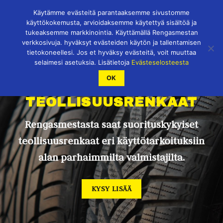
Skip
Käytämme evästeitä parantaaksemme sivustomme
to
käyttökokemusta, arvioidaksemme käytettyä sisältöä ja
content
tukeaksemme markkinointia. Käyttämällä Rengasmestan
verkkosivuja. hyväksyt evästeiden käytön ja tallentamisen
tietokoneellesi. Jos et hyväksy evästeitä, voit muuttaa
selaimesi asetuksia. Lisätietoja
Evästeselosteesta
OK
TEOLLISUUSRENKAAT
Rengasmestasta saat suorituskykyiset
teollisuusrenkaat eri käyttötarkoituksiin
alan parhaimmilta valmistajilta.
KYSY LISÄÄ