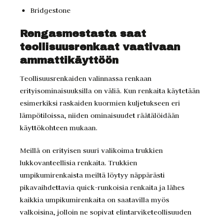
Bridgestone
Rengasmestasta saat
teollisuusrenkaat vaativaan
ammattikäyttöön
Teollisuusrenkaiden valinnassa renkaan
erityisominaisuuksilla on väliä. Kun renkaita käytetään
esimerkiksi raskaiden kuormien kuljetukseen eri
lämpötiloissa, niiden ominaisuudet räätälöidään
käyttökohteen mukaan.
Meillä on erityisen suuri valikoima trukkien
lukkovanteellisia renkaita. Trukkien
umpikumirenkaista meiltä löytyy näppärästi
pikavaihdettavia quick-runkoisia renkaita ja lähes
kaikkia umpikumirenkaita on saatavilla myös
valkoisina, jolloin ne sopivat elintarviketeollisuuden