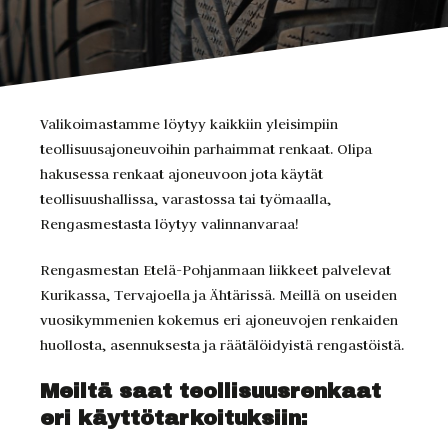
Valikoimastamme löytyy kaikkiin yleisimpiin
teollisuusajoneuvoihin parhaimmat renkaat. Olipa
hakusessa renkaat ajoneuvoon jota käytät
teollisuushallissa, varastossa tai työmaalla,
Rengasmestasta löytyy valinnanvaraa!
Rengasmestan Etelä-Pohjanmaan liikkeet palvelevat
Kurikassa, Tervajoella ja Ähtärissä. Meillä on useiden
vuosikymmenien kokemus eri ajoneuvojen renkaiden
huollosta, asennuksesta ja räätälöidyistä rengastöistä.
Meiltä saat teollisuusrenkaat
eri käyttötarkoituksiin: