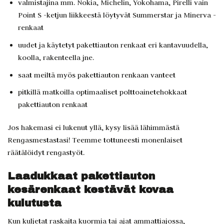
valmistajina mm. Nokia, Michelin, Yokohama, Pirelli vain
Point S -ketjun liikkeestä löytyvät Summerstar ja Minerva -
renkaat
uudet ja käytetyt pakettiauton renkaat eri kantavuudella,
koolla, rakenteella jne.
saat meiltä myös pakettiauton renkaan vanteet
pitkillä matkoilla optimaaliset polttoainetehokkaat
pakettiauton renkaat
Jos hakemasi ei lukenut yllä, kysy lisää lähimmästä
Rengasmestastasi! Teemme tottuneesti monenlaiset
räätälöidyt rengastyöt.
Laadukkaat pakettiauton
kesärenkaat kestävät kovaa
kulutusta
Kun kuljetat raskaita kuormia tai ajat ammattiajossa,