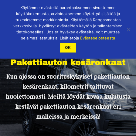
Skip
Käytämme evästeitä parantaaksemme sivustomme
to
käyttökokemusta, arvioidaksemme käytettyä sisältöä ja
content
tukeaksemme markkinointia. Käyttämällä Rengasmestan
verkkosivuja. hyväksyt evästeiden käytön ja tallentamisen
tietokoneellesi. Jos et hyväksy evästeitä, voit muuttaa
selaimesi asetuksia. Lisätietoja
Evästeselosteesta
OK
Pakettiauton kesärenkaat
Kun ajossa on suorituskykyiset pakettiauton
kesärenkaat, kilometrit taittuvat
huolettomasti. Meiltä löydät kovaa kulutusta
kestävät pakettiauton kesärenkaat eri
malleissa ja merkeissä!