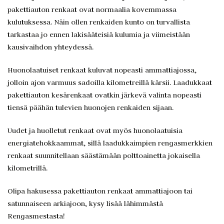
pakettiauton renkaat ovat normaalia kovemmassa
kulutuksessa. Näin ollen renkaiden kunto on turvallista
tarkastaa jo ennen lakisääteisiä kulumia ja viimeistään
kausivaihdon yhteydessä.
Huonolaatuiset renkaat kuluvat nopeasti ammattiajossa,
jolloin ajon varmuus sadoilla kilometreillä kärsii. Laadukkaat
pakettiauton kesärenkaat ovatkin järkevä valinta nopeasti
tiensä päähän tulevien huonojen renkaiden sijaan.
Uudet ja huolletut renkaat ovat myös huonolaatuisia
energiatehokkaammat, sillä laadukkaimpien rengasmerkkien
renkaat suunnitellaan säästämään polttoainetta jokaisella
kilometrillä.
Olipa hakusessa pakettiauton renkaat ammattiajoon tai
satunnaiseen arkiajoon, kysy lisää lähimmästä
Rengasmestasta!