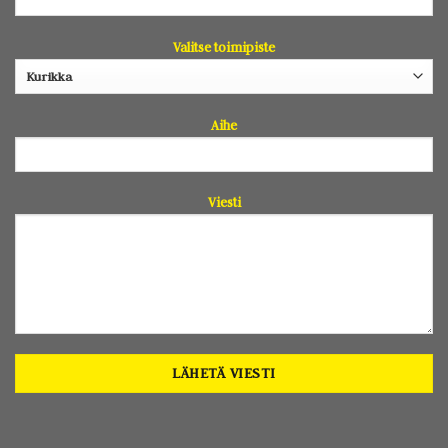
Valitse toimipiste
Aihe
Viesti