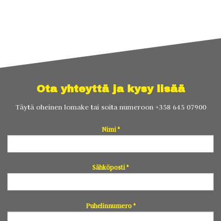
Ota yhteyttä ja kysy lisää
Täytä oheinen lomake tai soita numeroon
+358 645 07900
Nimi *
Sähköposti *
Puhelinnumero *