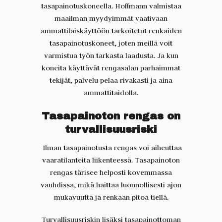
tasapainotuskoneella. Hoffmann valmistaa
maailman myydyimmät vaativaan
ammattilaiskäyttöön tarkoitetut renkaiden
tasapainotuskoneet, joten meillä voit
varmistua työn tarkasta laadusta. Ja kun
koneita käyttävät rengasalan parhaimmat
tekijät, palvelu pelaa rivakasti ja aina
ammattitaidolla.
Tasapainoton rengas on
turvallisuusriski
Ilman tasapainotusta rengas voi aiheuttaa
vaaratilanteita liikenteessä. Tasapainoton
rengas tärisee helposti kovemmassa
vauhdissa, mikä haittaa luonnollisesti ajon
mukavuutta ja renkaan pitoa tiellä.
Turvallisuusriskin lisäksi tasapainottoman