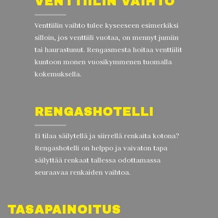
VENTTIILIN VAIHTO
Venttiilin vaihto tulee kyseeseen esimerkiksi
silloin, jos venttiili vuotaa, on mennyt jumiin
tai haurastunut. Rengasmesta hoitaa venttiilit
kuntoon monen vuosikymmenen tuomalla
kokemuksella.
RENGASHOTELLI
Ei tilaa säilytellä ja siirrellä renkaita kotona?
Rengashotelli on helppo ja vaivaton tapa
säilyttää renkaat tallessa odottamassa
seuraavaa renkaiden vaihtoa.
TASAPAINOITUS