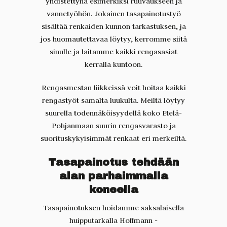
yhdistettynä esimerkiksi ruuvaukseen ja
vannetyöhön. Jokainen tasapainotustyö
sisältää renkaiden kunnon tarkastuksen, ja
jos huomautettavaa löytyy, kerromme siitä
sinulle ja laitamme kaikki rengasasiat
kerralla kuntoon.
Rengasmestan liikkeissä voit hoitaa kaikki
rengastyöt samalta luukulta. Meiltä löytyy
suurella todennäköisyydellä koko Etelä-
Pohjanmaan suurin rengasvarasto ja
suorituskykyisimmät renkaat eri merkeiltä.
Tasapainotus tehdään
alan parhaimmalla
koneella
Tasapainotuksen hoidamme saksalaisella
huipputarkalla Hoffmann -