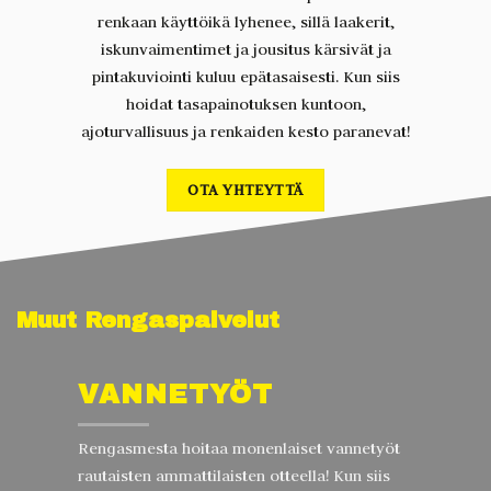
renkaan käyttöikä lyhenee, sillä laakerit,
iskunvaimentimet ja jousitus kärsivät ja
pintakuviointi kuluu epätasaisesti. Kun siis
hoidat tasapainotuksen kuntoon,
ajoturvallisuus ja renkaiden kesto paranevat!
OTA YHTEYTTÄ
Muut Rengaspalvelut
VANNETYÖT
Rengasmesta hoitaa monenlaiset vannetyöt
rautaisten ammattilaisten otteella! Kun siis