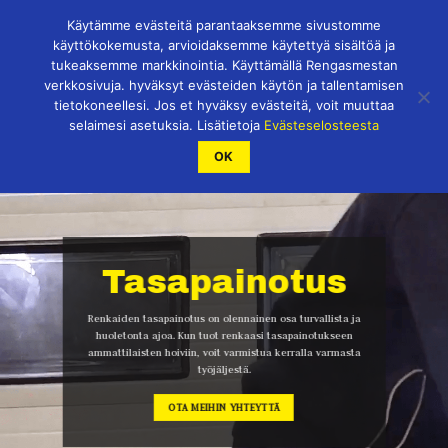
Skip
Käytämme evästeitä parantaaksemme sivustomme
to
käyttökokemusta, arvioidaksemme käytettyä sisältöä ja
content
tukeaksemme markkinointia. Käyttämällä Rengasmestan
verkkosivuja. hyväksyt evästeiden käytön ja tallentamisen
tietokoneellesi. Jos et hyväksy evästeitä, voit muuttaa
selaimesi asetuksia. Lisätietoja
Evästeselosteesta
OK
Tasapainotus
Renkaiden tasapainotus on olennainen osa turvallista ja
huoletonta ajoa. Kun tuot renkaasi tasapainotukseen
ammattilaisten hoiviin, voit varmistua kerralla varmasta
työjäljestä.
OTA MEIHIN YHTEYTTÄ