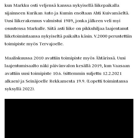
kun Markku osti veljensä kanssa nykyisellä liikepaikalla
sijainneen Kurikan Auto ja Kumin enoltaan Ahti Kuivamäeltä.
Uusi liikerakennus valmistui 1989, jonka jälkeen veli myi
osuutensa Markulle. Siitä asti liike on pikkuhiljaa laajentanut
liiketoimintaansa nykyiseltä paikalta käsin. V.2000 perustettiin
toimipiste myös Tervajoelle.
Maaliskuussa 2010 avattiin toimipiste myös Ähtärissä. Uusi
laajentumisaalto näki päivänvalon kesällä 2019, kun Vaasaan
avattiin uusi toimipiste 10.6. (sittemmin suljettu 12.2.2021
alkaen) ja Seinäjoelle Rekkamesta 19.9. (Lopetti toimintansa
syksyllä 2022).