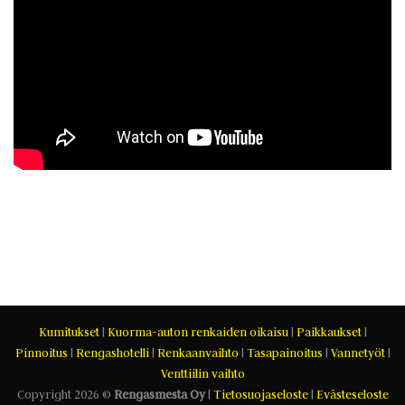
Kumitukset
|
Kuorma-auton renkaiden oikaisu
|
Paikkaukset
|
Pinnoitus
|
Rengashotelli
|
Renkaanvaihto
|
Tasapainoitus
|
Vannetyöt
|
Venttiilin vaihto
Copyright 2026 ©
Rengasmesta Oy
|
Tietosuojaseloste
|
Evästeseloste