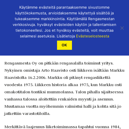
Skip
Käytämme evästeitä parantaaksemme sivustomme
to
käyttökokemusta, arvioidaksemme käytettyä sisältöä ja
content
tukeaksemme markkinointia. Käyttämällä Rengasmestan
verkkosivuja. hyväksyt evästeiden käytön ja tallentamisen
tietokoneellesi. Jos et hyväksy evästeitä, voit muuttaa
selaimesi asetuksia. Lisätietoja
Evästeselosteesta
OK
Tietoa meistä
Rengasmesta Oy on pitkään rengasalalla toiminut yritys.
Nykyinen omistaja Arto Haavisto osti liikkeen isältään Markku
Haavistolta 16.2.2006. Markku oli pitänyt rengasliikettä
vuodesta 1975. Liikkeen historia alkaa 1975, kun Markku osti
omakotitalon tontiksi mummolansa. Talon pihalla sijaitseessa
vanhassa talossa aloitettiin renkaiden myynti ja asennus.
Muutamaa vuotta myöhemmin valmistui halli ja kohta sitä jo
jatkettiin varastotiloilla.
Merkittävä laajennus liiketoiminnassa tapahtui vuonna 1984,