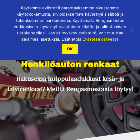
Skip
Käytämme evästeitä parantaaksemme sivustomme
to
käyttökokemusta, arvioidaksemme käytettyä sisältöä ja
content
tukeaksemme markkinointia. Käyttämällä Rengasmestan
verkkosivuja. hyväksyt evästeiden käytön ja tallentamisen
tietokoneellesi. Jos et hyväksy evästeitä, voit muuttaa
selaimesi asetuksia. Lisätietoja
Evästeselosteesta
OK
Henkilöauton renkaat
Hakusessa huippulaadukkaat kesä- ja
talvirenkaat? Meiltä Rengasmestasta löytyy!