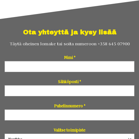
Ota yhteyttä ja kysy lisää
Täytä oheinen lomake tai soita numeroon
+358 645 07900
Nimi *
Sähköposti *
Puhelinnumero *
Valitse toimipiste