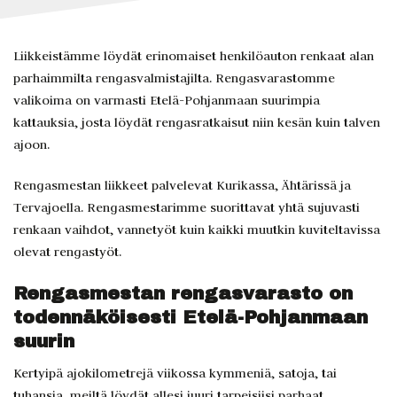
Liikkeistämme löydät erinomaiset henkilöauton renkaat alan
parhaimmilta rengasvalmistajilta. Rengasvarastomme
valikoima on varmasti Etelä-Pohjanmaan suurimpia
kattauksia, josta löydät rengasratkaisut niin kesän kuin talven
ajoon.
Rengasmestan liikkeet palvelevat Kurikassa, Ähtärissä ja
Tervajoella. Rengasmestarimme suorittavat yhtä sujuvasti
renkaan vaihdot, vannetyöt kuin kaikki muutkin kuviteltavissa
olevat rengastyöt.
Rengasmestan rengasvarasto on
todennäköisesti Etelä-Pohjanmaan
suurin
Kertyipä ajokilometrejä viikossa kymmeniä, satoja, tai
tuhansia, meiltä löydät allesi juuri tarpeisiisi parhaat