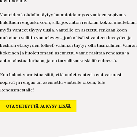
käyttökohde.
Vanteiden kohdalla täytyy huomioida myös vanteen sopivuus
haluttuun rengaskokoon, sillä jos auton renkaan kokoa muutetaan,
myös vanteet täytyy uusia. Vanteille on asetettu renkaan koon
mukainen sallittu vanneleveys, jonka lisäksi vanteen leveyden ja
keskiön etäisyyden (offset) valinnan täytyy olla täsmällinen. Väärän
kokoinen ja huolettomasti asennettu vanne rasittaa rengasta ja
auton alustaa turhaan, ja on turvallisuusriski liikenteessä.
Kun haluat varmistua siitä, että uudet vanteet ovat varmasti
sopivat ja rengas on asennettu vanteille oikein, tule
Rengasmestalle!
OTA YHTEYTTÄ JA KYSY LISÄÄ