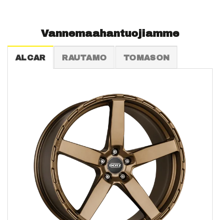
Vannemaahantuojiamme
ALCAR
RAUTAMO
TOMASON