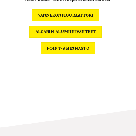
VANNEKONFIGURAATTORI
ALCARIN ALUMIINIVANTEET
POINT-S HINNASTO