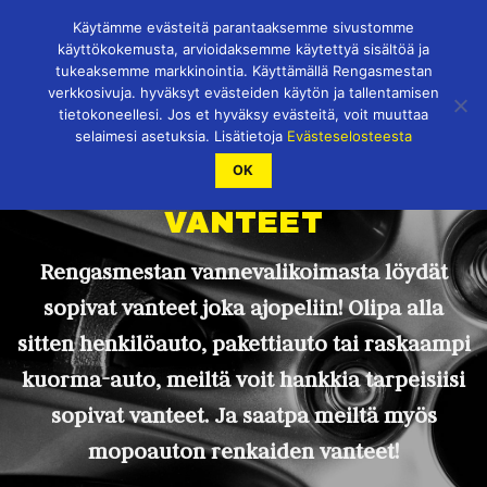
Skip
Käytämme evästeitä parantaaksemme sivustomme
to
käyttökokemusta, arvioidaksemme käytettyä sisältöä ja
content
tukeaksemme markkinointia. Käyttämällä Rengasmestan
verkkosivuja. hyväksyt evästeiden käytön ja tallentamisen
tietokoneellesi. Jos et hyväksy evästeitä, voit muuttaa
selaimesi asetuksia. Lisätietoja
Evästeselosteesta
OK
VANTEET
Rengasmestan vannevalikoimasta löydät
sopivat vanteet joka ajopeliin! Olipa alla
sitten henkilöauto, pakettiauto tai raskaampi
kuorma-auto, meiltä voit hankkia tarpeisiisi
sopivat vanteet. Ja saatpa meiltä myös
mopoauton renkaiden vanteet!