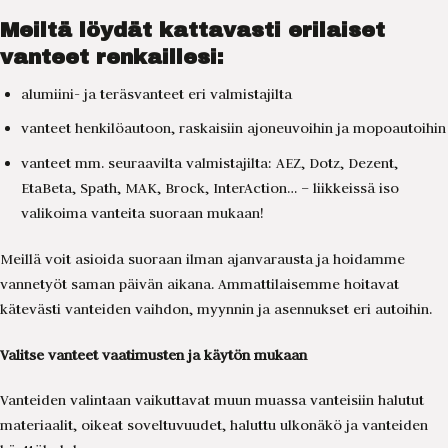
Meiltä löydät kattavasti erilaiset
vanteet renkaillesi:
alumiini- ja teräsvanteet eri valmistajilta
vanteet henkilöautoon, raskaisiin ajoneuvoihin ja mopoautoihin
vanteet mm. seuraavilta valmistajilta: AEZ, Dotz, Dezent,
EtaBeta, Spath, MAK, Brock, InterAction… – liikkeissä iso
valikoima vanteita suoraan mukaan!
Meillä voit asioida suoraan ilman ajanvarausta ja hoidamme
vannetyöt saman päivän aikana. Ammattilaisemme hoitavat
kätevästi vanteiden vaihdon, myynnin ja asennukset eri autoihin.
Valitse vanteet vaatimusten ja k
äytön mukaan
Vanteiden valintaan vaikuttavat muun muassa vanteisiin halutut
materiaalit, oikeat soveltuvuudet, haluttu ulkonäkö ja vanteiden