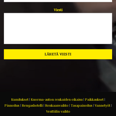
Viesti
Kumitukset
|
Kuorma-auton renkaiden oikaisu
|
Paikkaukset
|
Pinnoitus
|
Rengashotelli
|
Renkaanvaihto
|
Tasapainoitus
|
Vannetyöt
|
Venttiilin vaihto