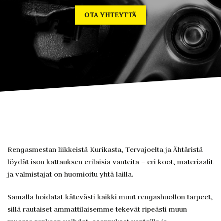
OTA YHTEYTTÄ
Rengasmestan liikkeistä Kurikasta, Tervajoelta ja Ähtäristä
löydät ison kattauksen erilaisia vanteita – eri koot, materiaalit
ja valmistajat on huomioitu yhtä lailla.
Samalla hoidatat kätevästi kaikki muut rengashuollon tarpeet,
sillä rautaiset ammattilaisemme tekevät ripeästi muun