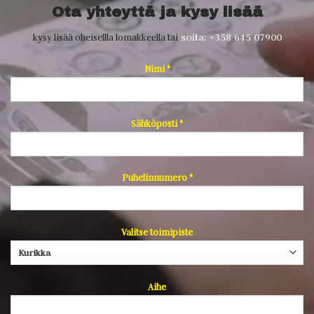
Ota yhteyttä ja kysy lisää
soita: +358 645 07900
kysy lisää oheisellla lomakkeella tai
Nimi *
Sähköposti *
Puhelinnumero *
Valitse toimipiste
Aihe