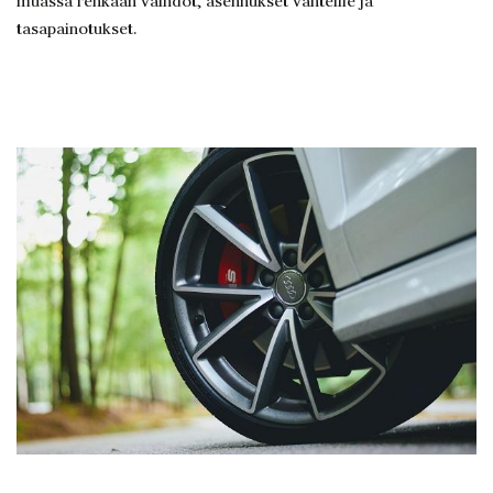
muassa renkaan vaihdot, asennukset vanteille ja
tasapainotukset.