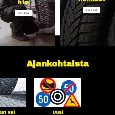
hto
LUE LISÄÄ
LUE LISÄÄ
Ajankohtaista
at vai
Uusi