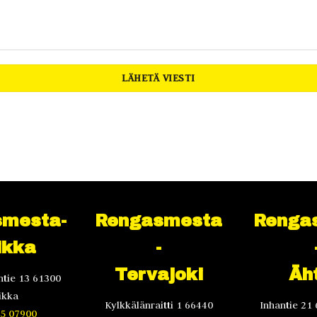
mesta-
Rengasmesta
Renga
ikka
-
Tervajoki
Äht
tie 13 61300
ikka
Kylkkälänraitti 1 66440
Inhantie 21 
5 07900