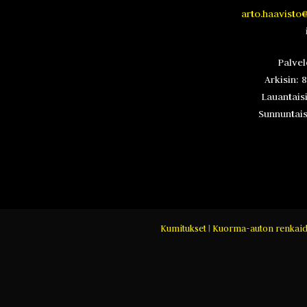
arto.haavisto
Palve
Arkisin: 
Lauantaisi
Sunnuntaisi
Kumitukset
|
Kuorma-auton renkaid