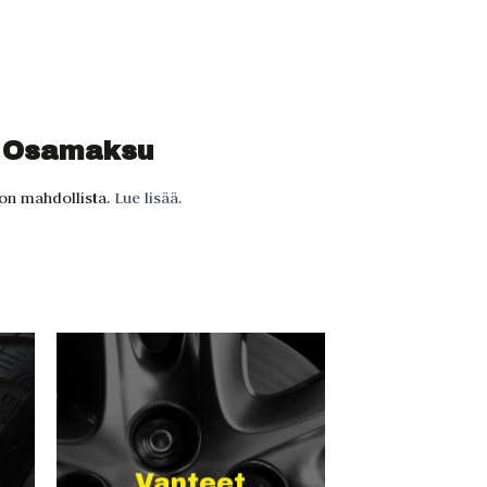
a Osamaksu
 on mahdollista.
Lue lisää.
Vanteet