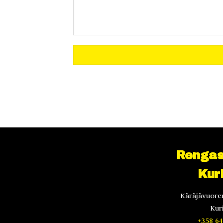
Rengas
Kur
Käräjävuoren
Kur
+358 64