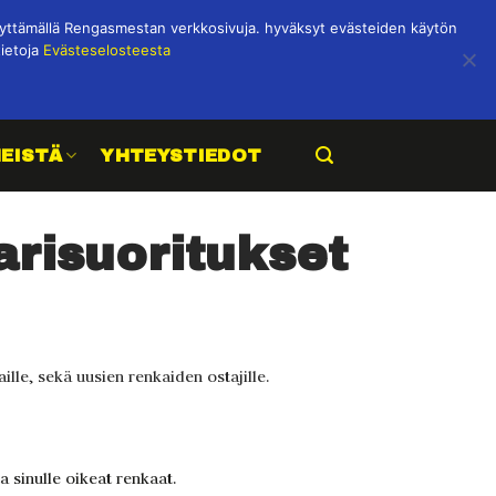
ttämällä Rengasmestan verkkosivuja. hyväksyt evästeiden käytön
tietoja
Evästeselosteesta
MEISTÄ
YHTEYSTIEDOT
risuoritukset
le, sekä uusien renkaiden ostajille.
a sinulle oikeat renkaat.