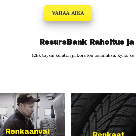
VARAA AIKA
ResursBank Rahoitus j
12kk täysin kuluton ja koroton osamaksu. Kyllä, se
Renkaanvai
Renkaat