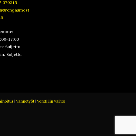
7 070215
en@rengasmest
fi
lemme:
8:00-17:00
n: Suljettu
n: Suljettu
inoitus
|
Vannetyöt
|
Venttiilin vaihto