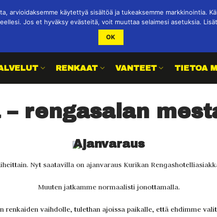
 arvioidaksemme käytettyä sisältöä ja tukeaksemme markkinointia. Käy
eellesi. Jos et hyväksy evästeitä, voit muuttaa selaimesi asetuksia. Lisä
OK
ALVELUT
RENKAAT
VANTEET
TIETOA 
– rengasalan mesta
Ajanvaraus
ittain. Nyt saatavilla on ajanvaraus Kurikan Rengashotelliasiakkail
Muuten jatkamme normaalisti jonottamalla.
n renkaiden vaihdolle, tulethan ajoissa paikalle, että ehdimme valit