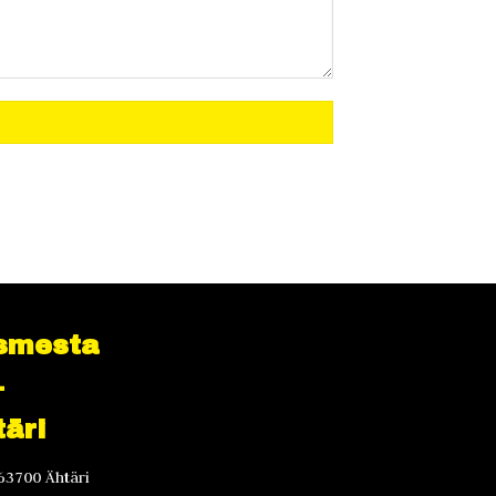
smesta
-
äri
63700 Ähtäri