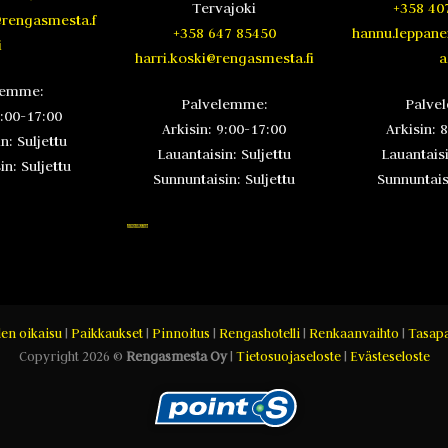
Tervajoki
+358 40
@rengasmesta.f
+358 647 85450
hannu.leppan
i
harri.koski@rengasmesta.fi
a.
lemme:
Palvelemme:
Palve
8:00-17:00
Arkisin: 9:00-17:00
Arkisin: 
n: Suljettu
Lauantaisin: Suljettu
Lauantaisi
n: Suljettu
Sunnuntaisin: Suljettu
Sunnuntaisi
en oikaisu
|
Paikkaukset
|
Pinnoitus
|
Rengashotelli
|
Renkaanvaihto
|
Tasapa
Copyright 2026 ©
Rengasmesta Oy
|
Tietosuojaseloste
|
Evästeseloste