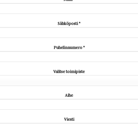
Sähköposti *
Puhelinnumero *
Valitse toimipiste
Aihe
Viesti