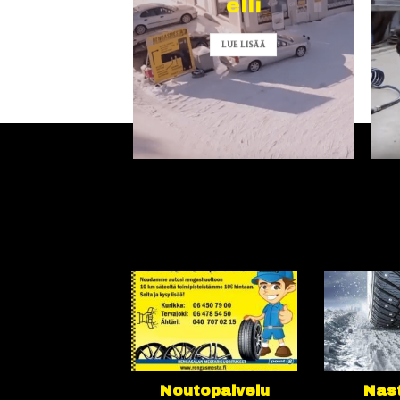
elli
LUE LISÄÄ
Noutopalvelu
Nast