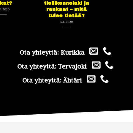
tkat?
tieliikennelaki ja
renkaat – mitä
9.2020
tulee tietää?
5.6.2020
Ota yhteyttä: Kurikka
Ota yhteyttä: Tervajoki
Ota yhteyttä: Ähtäri