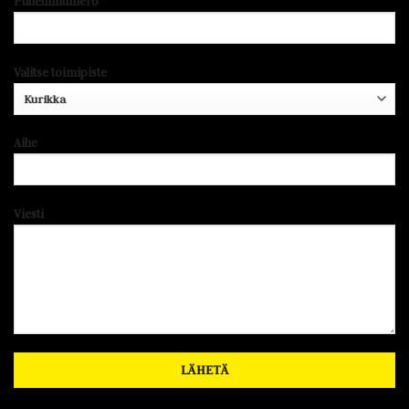
Puhelinnumero *
Valitse toimipiste
Aihe
Viesti