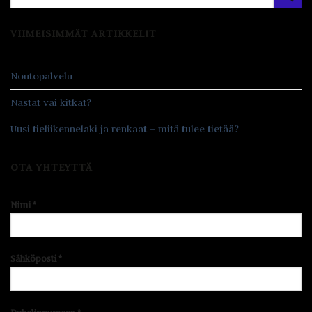
VIIMEISIMMÄT ARTIKKELIT
Noutopalvelu
Nastat vai kitkat?
Uusi tieliikennelaki ja renkaat – mitä tulee tietää?
OTA YHTEYTTÄ
Nimi *
Sähköposti *