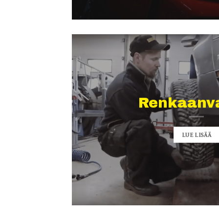
Renkaanva
LUE LISÄÄ