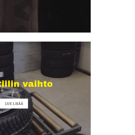
iilin vaihto
LUE LISÄÄ