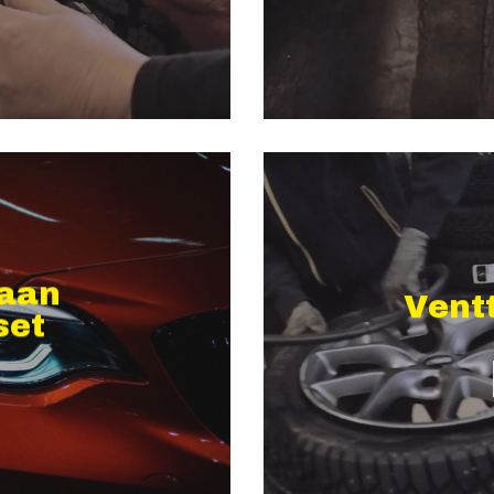
aan
Ventt
set