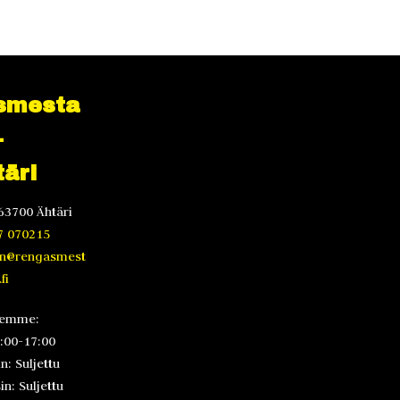
smesta
-
äri
63700 Ähtäri
7 070215
en@rengasmest
fi
lemme:
8:00-17:00
n: Suljettu
n: Suljettu