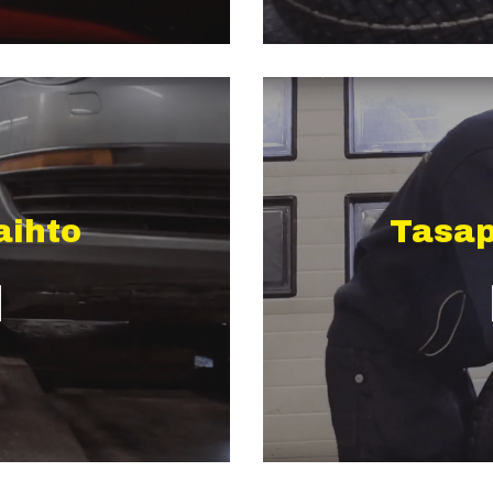
ihto
Tasap