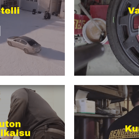
elli
V
uton
Ku
ikaisu