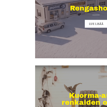
Rengashot
LUE LISÄÄ
Kuorma-a
renkaiden o