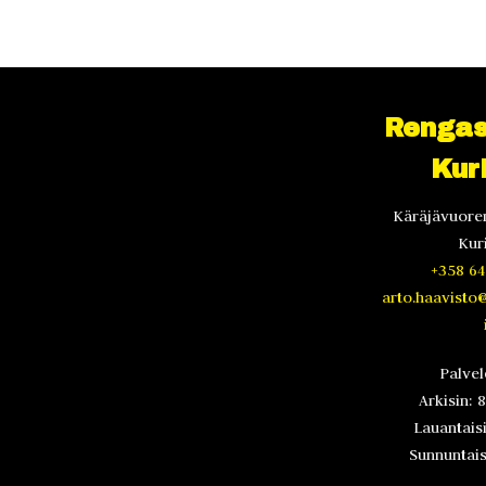
Rengas
Kur
Käräjävuoren
Kur
+358 64
arto.haavisto
Palve
Arkisin: 
Lauantaisi
Sunnuntaisi