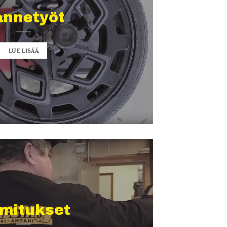
annetyöt
LUE LISÄÄ
mitukset