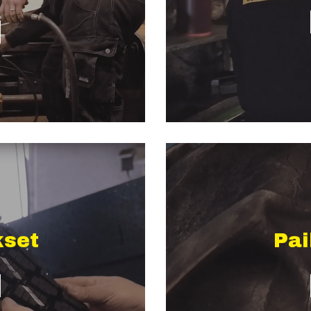
kset
Pa