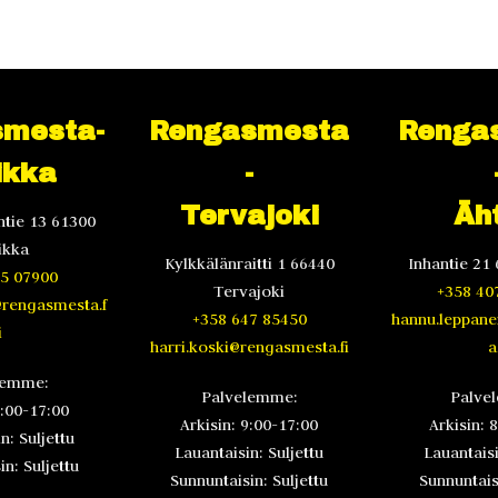
mesta-
Rengasmesta
Renga
ikka
-
Tervajoki
Äht
tie 13 61300
ikka
Kylkkälänraitti 1 66440
Inhantie 21 
5 07900
Tervajoki
+358 40
@rengasmesta.f
+358 647 85450
hannu.leppan
i
harri.koski@rengasmesta.fi
a.
lemme:
Palvelemme:
Palve
8:00-17:00
Arkisin: 9:00-17:00
Arkisin: 
n: Suljettu
Lauantaisin: Suljettu
Lauantaisi
n: Suljettu
Sunnuntaisin: Suljettu
Sunnuntaisi