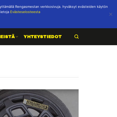
ttämällä Rengasmestan verkkosivuja. hyväksyt evästeiden käytön
tietoja
Evästeselosteesta
MEISTÄ
YHTEYSTIEDOT