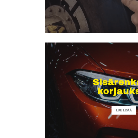
Sisärenk
korjauk
LUE LISÄÄ