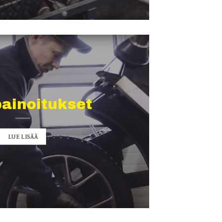
ainoitukset
LUE LISÄÄ