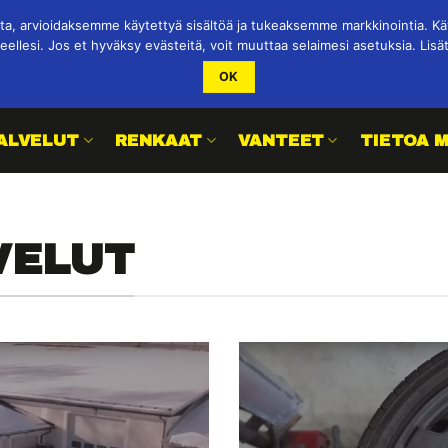
 arvioidaksemme käytettyä sisältöä ja tukeaksemme markkinointia. Käy
eellesi. Jos et hyväksy evästeitä, voit muuttaa selaimesi asetuksia. Lisä
OK
ALVELUT
RENKAAT
VANTEET
TIETOA 
VELUT