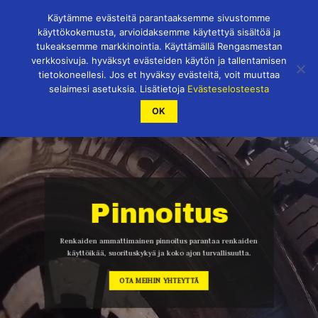
Skip
Käytämme evästeitä parantaaksemme sivustomme
to
käyttökokemusta, arvioidaksemme käytettyä sisältöä ja
content
tukeaksemme markkinointia. Käyttämällä Rengasmestan
verkkosivuja. hyväksyt evästeiden käytön ja tallentamisen
tietokoneellesi. Jos et hyväksy evästeitä, voit muuttaa
selaimesi asetuksia. Lisätietoja
Evästeselosteesta
OK
Pinnoitus
Renkaiden ammattimainen pinnoitus parantaa renkaiden
käyttöikää, suorituskykyä ja koko ajon turvallisuutta.
OTA MEIHIN YHTEYTTÄ