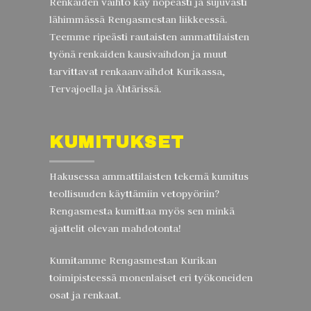
Renkaiden vaihto käy nopeasti ja sujuvasti
lähimmässä Rengasmestan liikkeessä.
Teemme ripeästi rautaisten ammattilaisten
työnä renkaiden kausivaihdon ja muut
tarvittavat renkaanvaihdot Kurikassa,
Tervajoella ja Ähtärissä.
KUMITUKSET
Hakusessa ammattilaisten tekemä kumitus
teollisuuden käyttämiin vetopyöriin?
Rengasmesta kumittaa myös sen minkä
ajattelit olevan mahdotonta!
Kumitamme Rengasmestan Kurikan
toimipisteessä monenlaiset eri työkoneiden
osat ja renkaat.