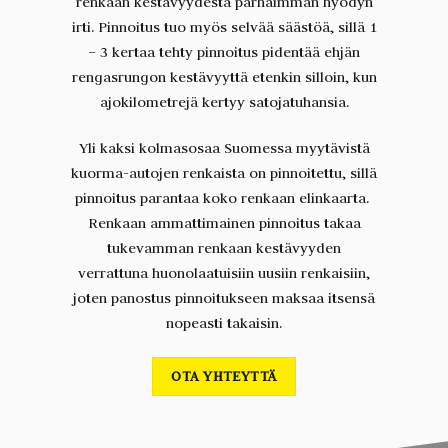
renkaan kestävyydestä parhaimman hyödyn
irti. Pinnoitus tuo myös selvää säästöä, sillä 1
– 3 kertaa tehty pinnoitus pidentää ehjän
rengasrungon kestävyyttä etenkin silloin, kun
ajokilometrejä kertyy satojatuhansia.
Yli kaksi kolmasosaa Suomessa myytävistä
kuorma-autojen renkaista on pinnoitettu, sillä
pinnoitus parantaa koko renkaan elinkaarta.
Renkaan ammattimainen pinnoitus takaa
tukevamman renkaan kestävyyden
verrattuna huonolaatuisiin uusiin renkaisiin,
joten panostus pinnoitukseen maksaa itsensä
nopeasti takaisin.
OTA YHTEYTTÄ