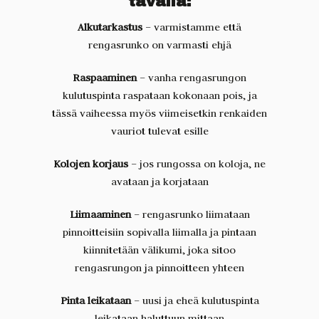
tavalla:
Alkutarkastus
– varmistamme että
rengasrunko on varmasti ehjä
Raspaaminen
– vanha rengasrungon
kulutuspinta raspataan kokonaan pois, ja
tässä vaiheessa myös viimeisetkin renkaiden
vauriot tulevat esille
Kolojen korjaus
– jos rungossa on koloja, ne
avataan ja korjataan
Liimaaminen
– rengasrunko liimataan
pinnoitteisiin sopivalla liimalla ja pintaan
kiinnitetään välikumi, joka sitoo
rengasrungon ja pinnoitteen yhteen
Pinta leikataan
– uusi ja eheä kulutuspinta
leikataan haluttuun mittaan