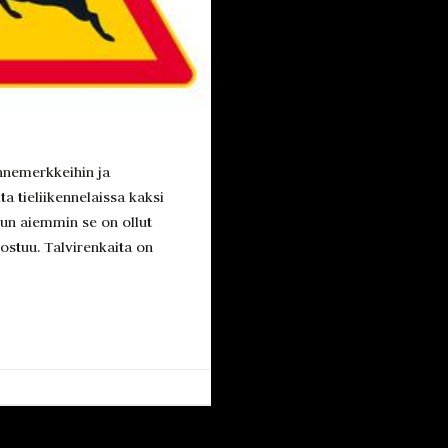
ennemerkkeihin ja
a tieliikennelaissa kaksi
kun aiemmin se on ollut
ostuu. Talvirenkaita on