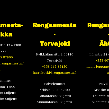
mesta-
Rengasmesta
Renga
ikka
-
Tervajoki
Äht
tie 13 61300
ikka
Kylkkälänraitti 1 66440
Inhantie 21 
5 07900
Tervajoki
+358 40
@rengasmesta.f
+358 647 85450
hannu.leppan
i
harri.koski@rengasmesta.fi
a.
lemme:
Palvelemme:
Palve
8:00-17:00
Arkisin: 9:00-17:00
Arkisin: 
n: Suljettu
Lauantaisin: Suljettu
Lauantaisi
n: Suljettu
Sunnuntaisin: Suljettu
Sunnuntaisi