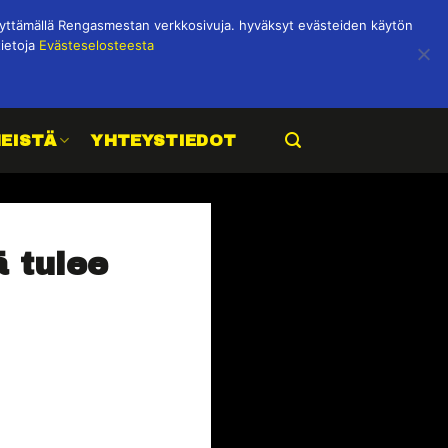
ttämällä Rengasmestan verkkosivuja. hyväksyt evästeiden käytön
tietoja
Evästeselosteesta
MEISTÄ
YHTEYSTIEDOT
ä tulee