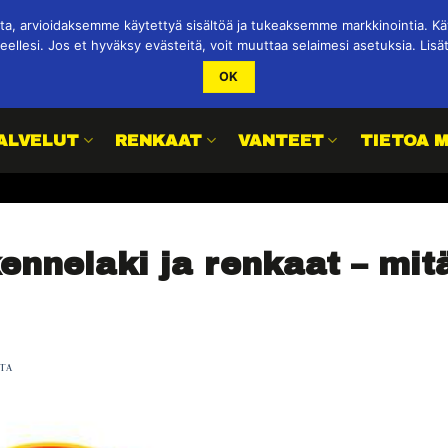
 arvioidaksemme käytettyä sisältöä ja tukeaksemme markkinointia. Käy
eellesi. Jos et hyväksy evästeitä, voit muuttaa selaimesi asetuksia. Lisä
OK
ALVELUT
RENKAAT
VANTEET
TIETOA 
kennelaki ja renkaat – mit
TA