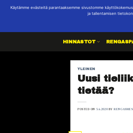
Skip
Käytämme evästeitä parantaaksemme sivustomme käyttökokemusta,
Soita: +358 645 079 00 /Kurikka
to
ja tallentamisen tietokon
Soita: +358 647 854 50 /Tervajoki
content
Soita: +358 407 070 215 /Ähtäri
HINNASTOT
RENGASP
YLEINEN
Uusi tielii
tietää?
POSTED ON
5.6.2020
BY
RENGASMES