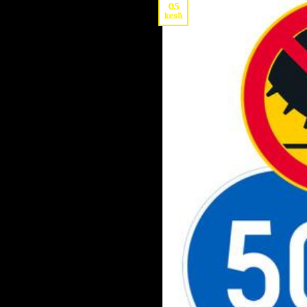
05
kesä