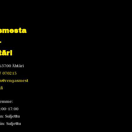
smesta
-
äri
63700 Ähtäri
7 070215
en@rengasmest
fi
lemme:
8:00-17:00
n: Suljettu
n: Suljettu