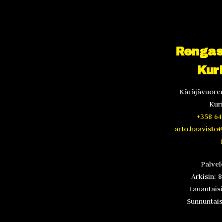
Rengas
Kur
Käräjävuoren
Kur
+358 64
arto.haavisto
Palve
Arkisin: 
Lauantaisi
Sunnuntaisi