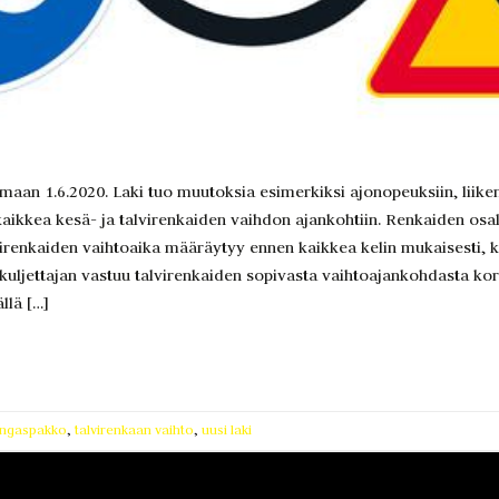
oimaan 1.6.2020. Laki tuo muutoksia esimerkiksi ajonopeuksiin, liik
aikkea kesä- ja talvirenkaiden vaihdon ajankohtiin. Renkaiden osalt
virenkaiden vaihtoaika määräytyy ennen kaikkea kelin mukaisesti, 
 kuljettajan vastuu talvirenkaiden sopivasta vaihtoajankohdasta kor
llä […]
rengaspakko
,
talvirenkaan vaihto
,
uusi laki