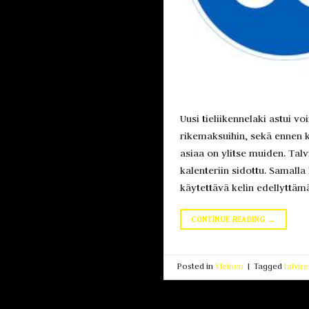
Uusi tieliikennelaki astui v
rikemaksuihin, sekä ennen k
asiaa on ylitse muiden. Tal
kalenteriin sidottu. Samalla
käytettävä kelin edellyttämä
CONTINUE READING
→
Posted in
Yleinen
|
Tagged
talvi