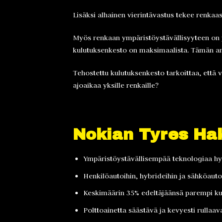
Lisäksi alhainen vierintävastus tekee renkaa
Myös renkaan ympäristöystävällisyyteen on 
kulutuksenkesto on maksimaalista. Tämän ansi
Tehostettu kulutuksenkesto tarkoittaa, että v
ajoaikaa yksille renkaille?
Nokian Tyres Ha
Ympäristöystävällisempää teknologiaa h
Henkilöautoihin, hybrideihin ja sähköaut
Keskimäärin 35% edeltäjäänsä parempi ku
Polttoainetta säästävä ja kevyesti rullaa