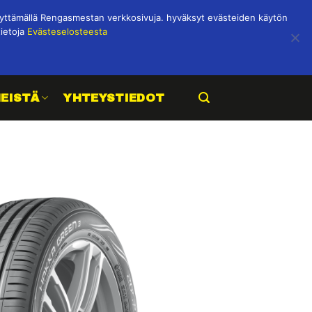
ttämällä Rengasmestan verkkosivuja. hyväksyt evästeiden käytön
tietoja
Evästeselosteesta
MEISTÄ
YHTEYSTIEDOT