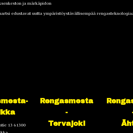
ksenkeston ja märkäpidon
hartsi edustavat uutta ympäristöystävällisempää rengasteknologia
mesta-
Rengasmesta
Renga
ikka
-
Tervajoki
Äht
tie 13 61300
ikka