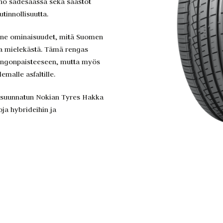
eno sadesäässä sekä säästöt
tinnollisuutta.
 ne ominaisuudet, mitä Suomen
 ja mielekästä. Tämä rengas
ringonpaisteeseen, mutta myös
malle asfaltille.
n suunnatun Nokian Tyres Hakka
ja hybrideihin ja