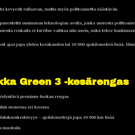
sta kevyesti rullaavan, mutta myös polttoainetta säästävän.
panostettu uusimman teknologian avulla, jonka ansiosta polttoain
osta renkaita ei tarvitse vaihtaa niin usein, mikä tekee hankinna
oit ajaa jopa yhden kesäkauden tai 10 000 ajokilometriä lisää. Minne 
kka Green 3 -kes
ärengas
yödyntävä premium-luokan rengas
oihin monessa eri koossa
lutuksenkestävyys – ajokilometrejä jopa 10 000 km lisää
va muotoilu