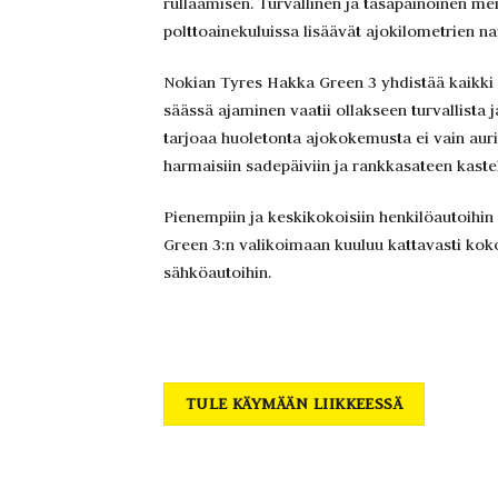
rullaamisen. Turvallinen ja tasapainoinen m
polttoainekuluissa lisäävät ajokilometrien nau
Nokian Tyres Hakka Green 3 yhdistää kaikki
säässä ajaminen vaatii ollakseen turvallista
tarjoaa huoletonta ajokokemusta ei vain au
harmaisiin sadepäiviin ja rankkasateen kastele
Pienempiin ja keskikokoisiin henkilöautoihi
Green 3:n valikoimaan kuuluu kattavasti koko
sähköautoihin.
TULE KÄYMÄÄN LIIKKEESSÄ