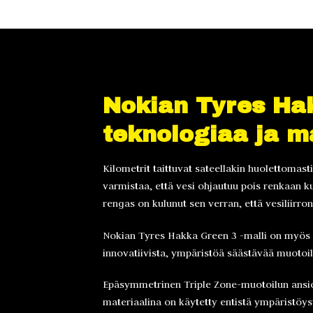
Nokian Tyres Hak
teknologiaa ja 
Kilometrit taittuvat sateellakin huolettomast
varmistaa, että vesi ohjautuu pois renkaan ku
rengas on kulunut sen verran, että vesiliirron
Nokian Tyres Hakka Green 3 -malli on myös u
innovatiivista, ympäristöä säästävää muotoil
Epäsymmetrinen Triple Zone-muotoilun ansios
materiaalina on käytetty entistä ympäristöy