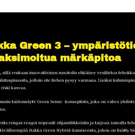
ka Green 3 – ympäristöti
maksimoitua märkäpitoa
i, sillä renkaan innovatiivinen muotoilu ehkäisee vesiliirtoa tehok
lutuspinnasta, jolloin ote tiehen pysyy varmana. Lisäksi kulumispinn
 riski kasvaa.
usin taidonnäyte Green Sense -konseptista, joka on vahva yhdiste
ua.
ta rengas reagoi nopeasti ohjausliikkeisiin ja tarjoaa samalla teh
stävällisempää Hakka Green Hybrid-kumiseosta, johon on lisätty b