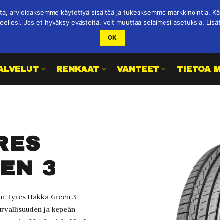
 arvioidaksemme käytettyä sisältöä ja tukeaksemme markkinointia. Käy
eellesi. Jos et hyväksy evästeitä, voit muuttaa selaimesi asetuksia. Lisä
OK
ALVELUT
RENKAAT
VANTEET
TIETOA 
RES
EN 3
an Tyres Hakka Green 3 -
urvallisuuden ja kepeän