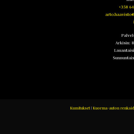
+358 64
arto.haavisto
Palve
Arkisin: 
Lauantaisi
Sunnuntaisi
Kumitukset
|
Kuorma-auton renkaid