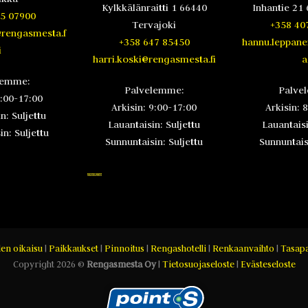
Kylkkälänraitti 1 66440
Inhantie 21 
5 07900
Tervajoki
+358 40
@rengasmesta.f
+358 647 85450
hannu.leppan
i
harri.koski@rengasmesta.fi
a.
lemme:
Palvelemme:
Palve
8:00-17:00
Arkisin: 9:00-17:00
Arkisin: 
n: Suljettu
Lauantaisin: Suljettu
Lauantaisi
n: Suljettu
Sunnuntaisin: Suljettu
Sunnuntaisi
en oikaisu
|
Paikkaukset
|
Pinnoitus
|
Rengashotelli
|
Renkaanvaihto
|
Tasapa
Copyright 2026 ©
Rengasmesta Oy
|
Tietosuojaseloste
|
Evästeseloste