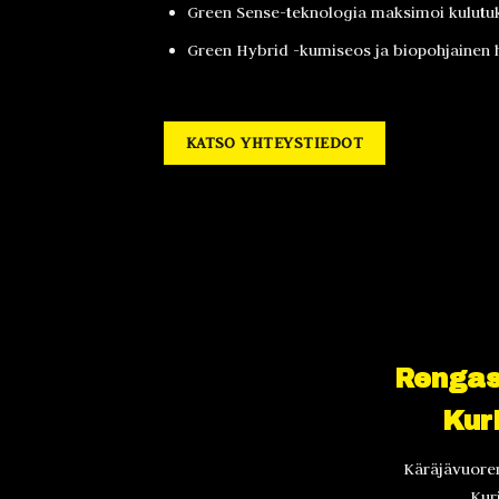
Green Sense-teknologia maksimoi kulutu
Green Hybrid -kumiseos ja biopohjainen 
KATSO YHTEYSTIEDOT
Rengas
Kur
Käräjävuoren
Kur