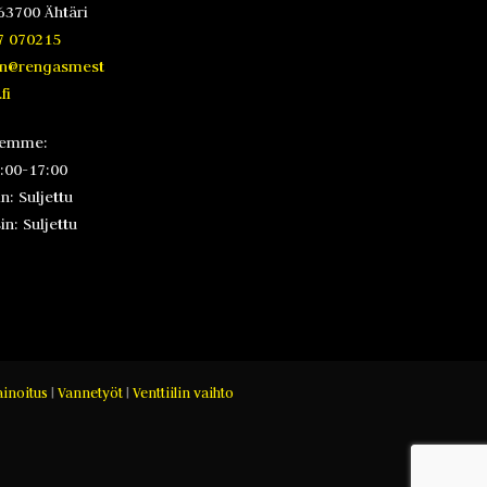
63700 Ähtäri
7 070215
en@rengasmest
fi
lemme:
8:00-17:00
n: Suljettu
n: Suljettu
inoitus
|
Vannetyöt
|
Venttiilin vaihto