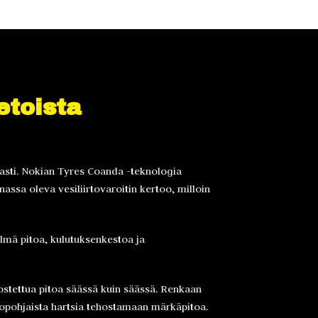
etoista
kaasti. Nokian Tyres Coanda -teknologia
assa oleva vesiliirtovaroitin kertoo, milloin
lmä pitoa, kulutuksenkestoa ja
ostettua pitoa säässä kuin säässä. Renkaan
iopohjaista hartsia tehostamaan märkäpitoa.