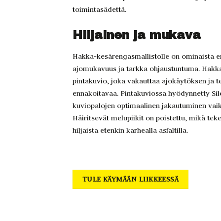
toimintasädettä.
Hiljainen ja mukava
Hakka-kesärengasmallistolle on ominaista e
ajomukavuus ja tarkka ohjaustuntuma. Hakka
pintakuvio, joka vakauttaa ajokäytöksen ja t
ennakoitavaa. Pintakuviossa hyödynnetty Sil
kuviopalojen optimaalinen jakautuminen vaiku
Häiritsevät melupiikit on poistettu, mikä te
hiljaista etenkin karhealla asfaltilla.
TULE KÄYMÄÄN LIIKKEESSÄ