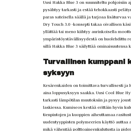
Uusi Hakka Blue 3 on suunniteltu pohjoisiin a
pysähtyy tarkasti ja estää tehokkaasti peläty
paras sateisella säällä ja tarjoaa lisäturvaa v
Dry Touch 3.0 -konsepti takaa oivallisen kä
yllättää tai meno kiihtyy aurinkoisella mootto
ympäristöystävällisyydestä on huolehdittu r
sillä Hakka Blue 3 säilyttää ominaisuutensa 
Turvallinen kumppani 
syksyyn
Kesärenkaiden on toimittava turvallisesti ja 
aina loppusyksyyn saakka. Uusi Cool Blue Hy
tarkasti lämpötilan muutoksiin ja pysyy jous
laskiessa. Kumiseos kestää erittäin hyvin ku
tienpintojen ja kuoppien aiheuttamaa rasitust
uudentyyppisten polymeerien käyttö auttaa a
mikä vähentää polttoaineenkulutusta ja pide