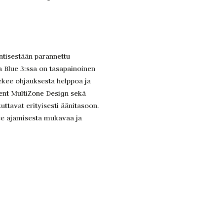
ntisestään parannettu
 Blue 3:ssa on tasapainoinen
ekee ohjauksesta helppoa ja
ent MultiZone Design sekä
ttavat erityisesti äänitasoon.
kee ajamisesta mukavaa ja