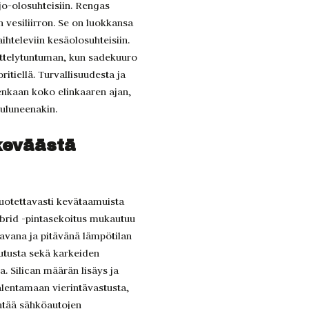
jo-olosuhteisiin. Rengas
n vesiliirron. Se on luokkansa
aihteleviin kesäolosuhteisiin.
sittelytuntuman, kun sadekuuro
ritiellä. Turvallisuudesta ja
enkaan koko elinkaaren ajan,
kuluneenakin.
keväästä
luotettavasti kevätaamuista
brid -pintasekoitus mukautuu
tavana ja pitävänä lämpötilan
lutusta sekä karkeiden
a. Silican määrän lisäys ja
lentamaan vierintävastusta,
ntää sähköautojen