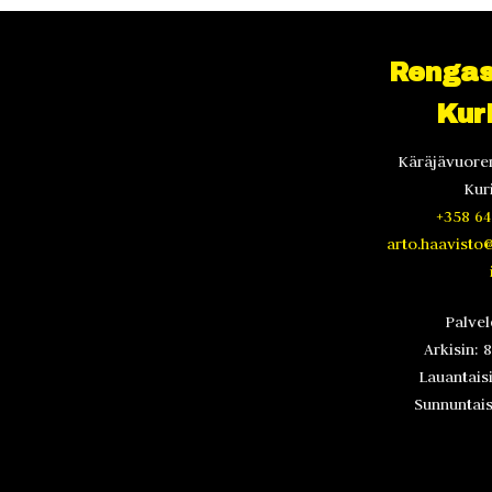
Rengas
Kur
Käräjävuoren
Kur
+358 64
arto.haavisto
Palve
Arkisin: 
Lauantaisi
Sunnuntaisi