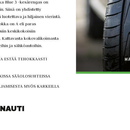
kka Blue 3 -kesärengas on
in. Siinä on yhdistetty
luotettava ja hiljainen vierintä.
kka on A eli paras
iin keskikokoisiin
in. Kattavasta kokovalikoimasta
ihin ja sähköautoihin.
JA ESTÄÄ TEHOKKAASTI
KISSA SÄÄOLOSUHTEISSA
AJAMISESTA MYÖS KARKEILLA
 NAUTI