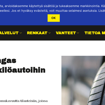
 arvioidaksemme käytettyä sisältöä ja tukeaksemme markkinointia. Käy
eellesi. Jos et hyväksy evästeitä, voit muuttaa selaimesi asetuksia. Lisä
OK
ALVELUT
RENKAAT
VANTEET
TIETOA 
ngas
ilöautoihin
omukavuutta tilanteisiin, joissa