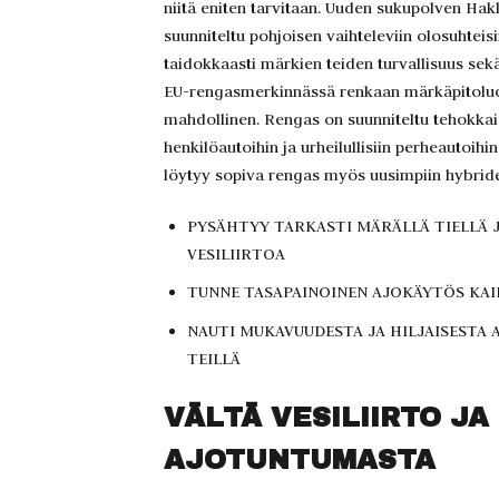
niitä eniten tarvitaan. Uuden sukupolven Ha
suunniteltu pohjoisen vaihteleviin olosuhteisi
taidokkaasti märkien teiden turvallisuus sekä 
EU-rengasmerkinnässä renkaan märkäpitoluo
mahdollinen. Rengas on suunniteltu tehokkais
henkilöautoihin ja urheilullisiin perheautoih
löytyy sopiva rengas myös uusimpiin hybride
PYSÄHTYY TARKASTI MÄRÄLLÄ TIELLÄ 
VESILIIRTOA
TUNNE TASAPAINOINEN AJOKÄYTÖS KAI
NAUTI MUKAVUUDESTA JA HILJAISESTA 
TEILLÄ
VÄLTÄ VESILIIRTO JA
AJOTUNTUMASTA