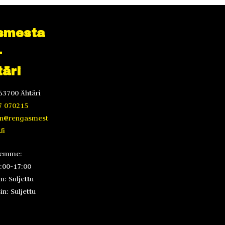
smesta
-
äri
63700 Ähtäri
7 070215
en@rengasmest
fi
lemme:
8:00-17:00
n: Suljettu
n: Suljettu