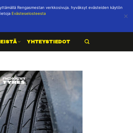
ttämällä Rengasmestan verkkosivuja. hyväksyt evästeiden käytön
tietoja
Evästeselosteesta
MEISTÄ
YHTEYSTIEDOT