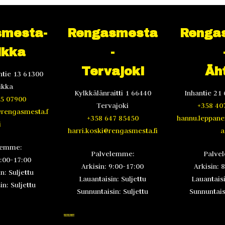
mesta-
Rengasmesta
Renga
ikka
-
Tervajoki
Äht
tie 13 61300
ikka
Kylkkälänraitti 1 66440
Inhantie 21 
5 07900
Tervajoki
+358 40
@rengasmesta.f
+358 647 85450
hannu.leppan
i
harri.koski@rengasmesta.fi
a.
lemme:
Palvelemme:
Palve
8:00-17:00
Arkisin: 9:00-17:00
Arkisin: 
n: Suljettu
Lauantaisin: Suljettu
Lauantaisi
n: Suljettu
Sunnuntaisin: Suljettu
Sunnuntaisi