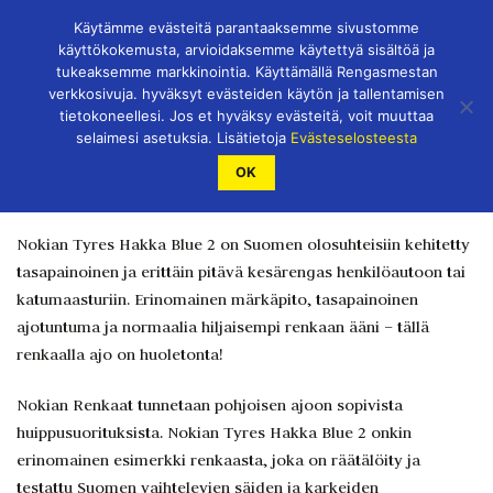
Skip
Käytämme evästeitä parantaaksemme sivustomme
to
käyttökokemusta, arvioidaksemme käytettyä sisältöä ja
content
tukeaksemme markkinointia. Käyttämällä Rengasmestan
verkkosivuja. hyväksyt evästeiden käytön ja tallentamisen
tietokoneellesi. Jos et hyväksy evästeitä, voit muuttaa
selaimesi asetuksia. Lisätietoja
Evästeselosteesta
NOKIAN TYRES HAKKA
OK
BLUE 2
Nokian Tyres Hakka Blue 2 on Suomen olosuhteisiin kehitetty
tasapainoinen ja erittäin pitävä kesärengas henkilöautoon tai
katumaasturiin. Erinomainen märkäpito, tasapainoinen
ajotuntuma ja normaalia hiljaisempi renkaan ääni – tällä
renkaalla ajo on huoletonta!
Nokian Renkaat tunnetaan pohjoisen ajoon sopivista
huippusuorituksista. Nokian Tyres Hakka Blue 2 onkin
erinomainen esimerkki renkaasta, joka on räätälöity ja
testattu Suomen vaihtelevien säiden ja karkeiden