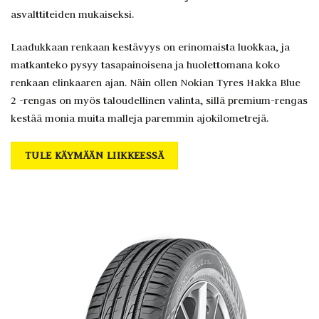
asvalttiteiden mukaiseksi.
Laadukkaan renkaan kestävyys on erinomaista luokkaa, ja
matkanteko pysyy tasapainoisena ja huolettomana koko
renkaan elinkaaren ajan. Näin ollen Nokian Tyres Hakka Blue
2 -rengas on myös taloudellinen valinta, sillä premium-rengas
kestää monia muita malleja paremmin ajokilometrejä.
TULE KÄYMÄÄN LIIKKEESSÄ