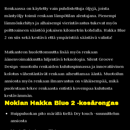
Renkaassa on käytetty vain puhdistettuja öljyjä, joista
mäntyöljy toimii renkaan lämpötilan alentajana. Pienempi
lämmönkehitys ja alhaisempi vierintävastus tukevat myös
polttoaineen säästöä jokaisen kilometrin kohdalla. Hakka Blue
2 on siis sekä kestävä että ympäristöä säästävä valinta!
Matkanteon huolettomuutta lisää myös renkaan
äänenvoimakkuutta hiljentävä teknologia. Silent Groove
Design -muotoilu renkaiden kulutuspinnassa ja innovatiivinen
kolotus vähentäntävät renkaan aiheuttamaa ääntä. Muotoilun
ansiosta myös renkaan ilmanvastus on vähäisempää, mikä
puolestaan tekee renkaasta entistä kovempaa kulutusta
kestävämmän.
Nokian Hakka Blue 2 -kes
ärengas
Huippuluokan pito märällä tiellä Dry touch -suunnittelun
ansiosta