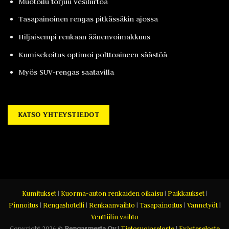
Muotoilu torjuu vesiliirtoa
Tasapainoinen rengas pitkässäkin ajossa
Hiljaisempi renkaan äänenvoimakkuus
Kumisekoitus optimoi polttoaineen säästöä
Myös SUV-rengas saatavilla
KATSO YHTEYSTIEDOT
Kumitukset
|
Kuorma-auton renkaiden oikaisu
|
Paikkaukset
|
Pinnoitus
|
Rengashotelli
|
Renkaanvaihto
|
Tasapainoitus
|
Vannetyöt
|
Venttiilin vaihto
Copyright 2026 ©
Rengasmesta Oy
|
Tietosuojaseloste
|
Evästeseloste