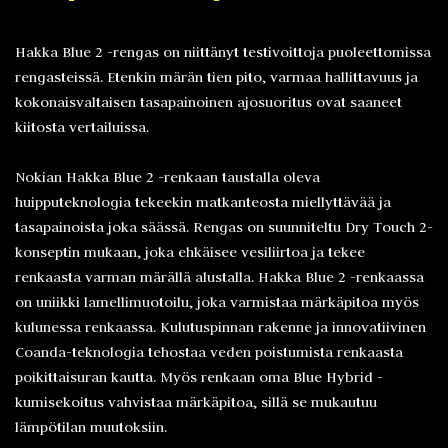
Hakka Blue 2 -rengas on niittänyt testivoittoja puoleettomissa
rengasteissä. Etenkin märän tien pito, varmaa hallittavuus ja
kokonaisvaltaisen tasapainoinen ajosuoritus ovat saaneet
kiitosta vertailuissa.
Nokian Hakka Blue 2 -renkaan taustalla oleva
huipputeknologia tekeekin matkanteosta miellyttävää ja
tasapainoista joka säässä. Rengas on suunniteltu Dry Touch 2-
konseptin mukaan, joka ehkäisee vesiliirtoa ja tekee
renkaasta varman märällä alustalla. Hakka Blue 2 -renkaassa
on uniikki lamellimuotoilu, joka varmistaa märkäpitoa myös
kulunessa renkaassa. Kulutuspinnan rakenne ja innovatiivinen
Coanda-teknologia tehostaa veden poistumista renkaasta
poikittaisuran kautta. Myös renkaan oma Blue Hybrid -
kumisekoitus vahvistaa märkäpitoa, sillä se mukautuu
lämpötilan muutoksiin.